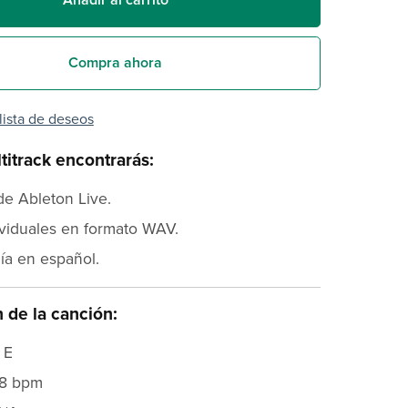
Compra ahora
 lista de deseos
titrack encontrarás:
de Ableton Live.
ividuales en formato WAV.
ía en español.
 de la canción:
 E
28 bpm