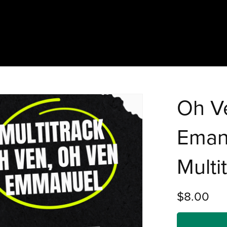
Oh V
Emanu
Multi
$8.00