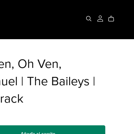
en, Oh Ven,
el | The Baileys |
track
Añadir al carrito